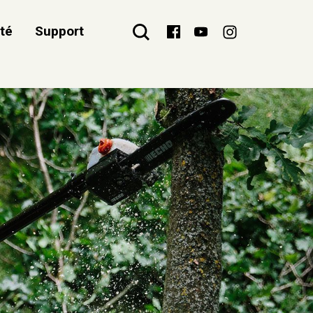
ité
Support