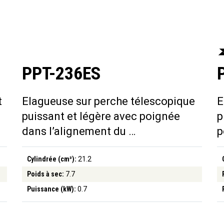
PPT-236ES
t
Elagueuse sur perche télescopique
E
puissant et légère avec poignée
p
dans l’alignement du …
p
Cylindrée (cm³):
21.2
Poids à sec:
7.7
Puissance (kW):
0.7