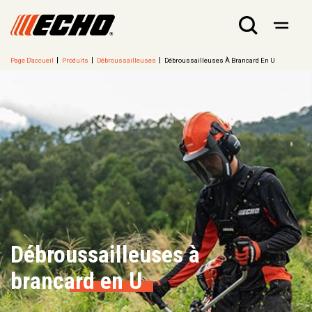
Page D'accueil
Produits
Débroussailleuses
Débroussailleuses À Brancard En U
Débroussailleuses à
brancard en U