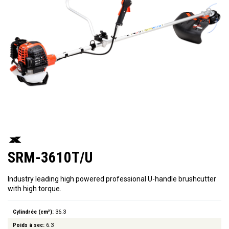
SRM-3610T/U
Industry leading high powered professional U-handle brushcutter
with high torque.
Cylindrée (cm³):
36.3
Poids à sec:
6.3