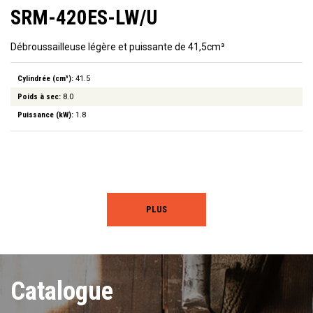
SRM-420ES-LW/U
Débroussailleuse légère et puissante de 41,5cm³
Cylindrée (cm³):
41.5
Poids à sec:
8.0
Puissance (kW):
1.8
PLUS
Catalogue