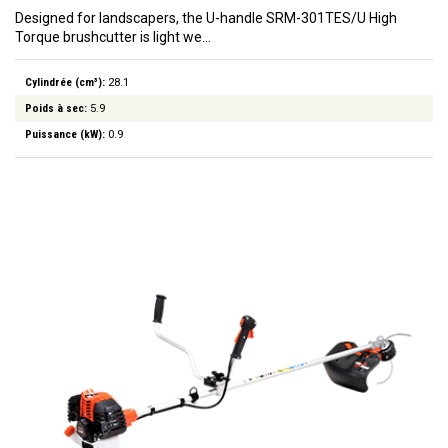
Designed for landscapers, the U-handle SRM-301TES/U High
Torque brushcutter is light we…
Cylindrée (cm³):
28.1
Poids à sec:
5.9
Puissance (kW):
0.9