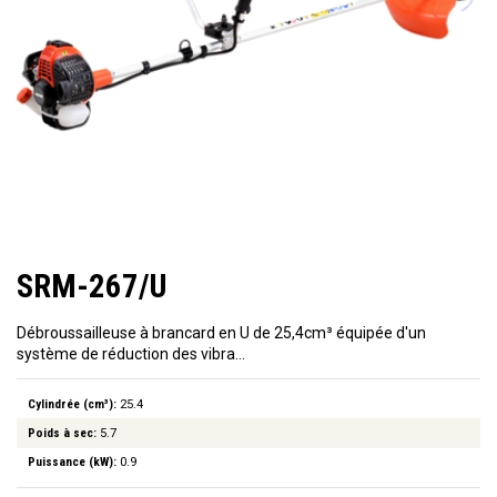
SRM-267/U
Débroussailleuse à brancard en U de 25,4cm³ équipée d'un
système de réduction des vibra…
Cylindrée (cm³):
25.4
Poids à sec:
5.7
Puissance (kW):
0.9