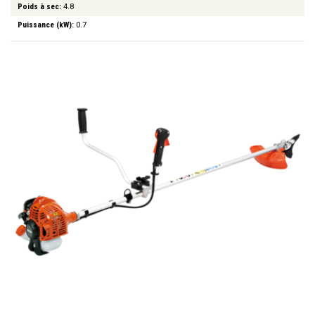
Poids à sec:
4.8
Puissance (kW):
0.7